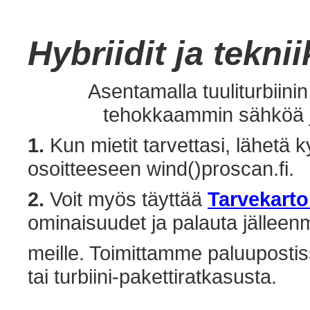
Hybriidit ja
teknii
Asentamalla tuuliturbiini
tehokkaammin sähköä ja
1.
Kun mietit tarvettasi, lähetä
osoitteeseen wind()proscan.fi.
2.
Voit myös täyttää
Tarvekarto
ominaisuudet ja palauta jälleen
meille. Toimittamme paluupostis
tai turbiini-pakettiratkasusta.
‎ ‎