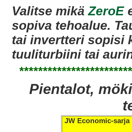
Valitse mikä
ZeroE
e
sopiva tehoalue. Ta
tai invertteri sopis
tuuliturbiini tai au
************************
Pientalot, mökit
t
JW Economic-sarja P