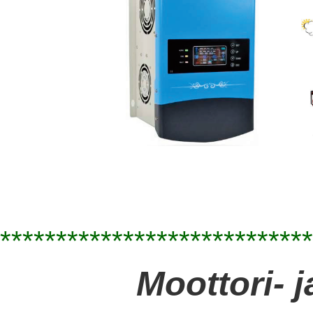
****************************
Moottori- j