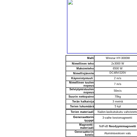
Malli
Winstar HY-3000W
Nimellinen teho
2x3000 W
Maksimiteho
6500 W
DC48V/220V
Nimellisjännite
Käynnistystuuli
2 m/s
Nimellinen tuulen
7 m/s
nopeus
Selviytymistuulen
50m/s
nopeus
Suurin nettopaino
70kg
Terän halkaisija
3 metriä
Terien lukumäärä
5 kpl
Terien materiaali
Nailon-lasikuitukuitu vahvistett
Generaattorin
3-vaihe kestomagneetti
tyyppi
Magneetti-
NdFeB
Neodyymimagneetti
materiaali
Generaattorin
Alumiiniseoksen valu
kotelo