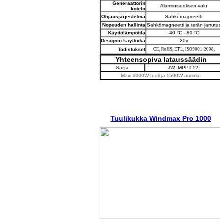
Generaattorin
Alumiiniseoksen valu
kotelo
Ohjausjärjestelmä
Sähkömagneetti
Nopeuden hallinta
Sähkömagneetti ja terän jarrutu
Käyttölämpötila
-40 °C - 80 °C
Designin käyttöikä
20v
Todistukset
CE, RoHS, ETL,
ISO9001:2008,
Yhteensopiva lataussäädin
Sarja
JW- MPPT-12
Maxi 3000W tuuli ja 1500W aurinko
Tuulikukka Windmax Pro 1000