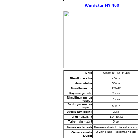
Windstar HY-400
Malli
Windmax Pro HY-400
Nimellinen teho
400 W
Maksimiteho
500 W
Nimellisjännite
12/24V
Käynnistystuuli
2 m/s
Nimellinen tuulen
7 m/s
nopeus
Selviytymistuulen
50m/s
nopeus
Suurin nettopaino
22kg
Terän halkaisija
1,5 metriä
Terien lukumäärä
5 kpl
Terien materiaali
Nailon-lasikuitukuitu vahvistett
3-vaiheinen kestomagneetti
Generaattorin
tyyppi