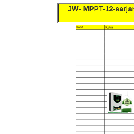
JW- MPPT-12-sarjan 