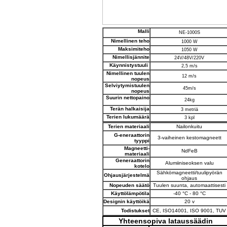
Malli
NE-1000S
Nimellinen teho
1000 W
Maksimiteho
1050 W
Nimellisjännite
24V/48V/220V
Käynnistystuuli
2,5 m/s
Nimellinen tuulen
12 m/s
nopeus
Selviytymistuulen
45m/s
nopeus
Suurin nettopaino
24kg
Terän halkaisija
3 metriä
Terien lukumäärä
3 kpl
Terien materiaali
Nailonkuitu
G-eneraattorin
3-vaiheinen kestomagneett
tyyppi
Magneetti-
NdFeB
materiaali
Generaattorin
Alumiiniseoksen valu
kotelo
Sähkömagneetti/tuulipyörän
Ohjausjärjestelmä
ohjaus
Nopeuden säätö
Tuulen suunta, automaattisesti
Käyttölämpötila
-40 °C - 80 °C
Designin käyttöikä
20 v
Todistukset
CE, ISO14001, ISO 9001, TUV
Yhteensopiva lataussäädin