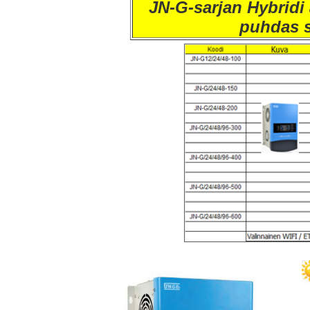
JN-G-sarjan Hybridi 
puhdas s