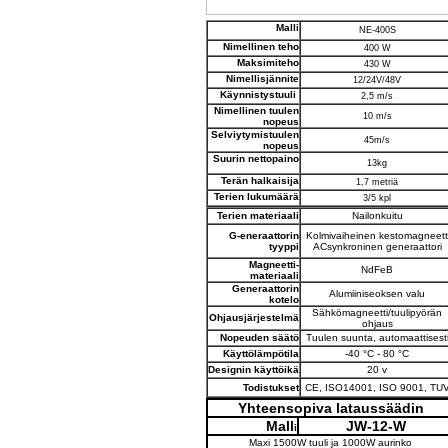
Malli
NE-400S
Nimellinen teho
400 W
Maksimiteho
430 W
Nimellisjännite
12/24V/48V
Käynnistystuuli
2,5 m/s
Nimellinen tuulen
10 m/s
nopeus
Selviytymistuulen
45m/s
nopeus
Suurin nettopaino
13kg
Terän halkaisija
1,7 metriä
Terien lukumäärä
3/5 kpl
Terien materiaali
Nailonkuitu
G-eneraattorin
Kolmivaiheinen kestomagneett
tyyppi
ACsynkroninen generaattori
Magneetti-
NdFeB
materiaali
Generaattorin
Alumiiniseoksen valu
kotelo
Sähkömagneetti/tuulipyörän
Ohjausjärjestelmä
ohjaus
Nopeuden säätö
Tuulen suunta, automaattisest
Käyttölämpötila
-40 °C - 80 °C
Designin käyttöikä
20 v
Todistukset
CE, ISO14001, ISO 9001, TU
Yhteensopiva lataussäädin
Mall
JW-12
-
W
i
Maxi 1500W tuuli ja 1000W aurinko