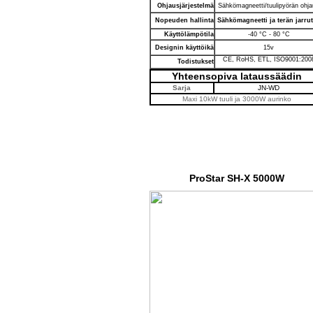
Ohjausjärjestelmä
Sähkömagneetti/tuulipyörän ohj
Nopeuden hallinta
Sähkömagneetti ja terän jarru
Käyttölämpötila
-40 °C - 80 °C
Designin käyttöikä
15v
CE, RoHS, ETL, ISO9001:200
Todistukset
Yhteensopiva lataussäädin
Sarja
JN-WD
Maxi 10kW tuuli ja 3000W aurinko
ProStar SH-X 5000W