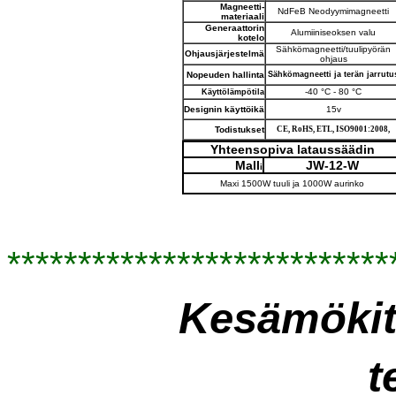
Magneetti-
NdFeB
Neodyymimagneetti
materiaali
Generaattorin
Alumiiniseoksen valu
kotelo
Sähkömagneetti/tuulipyörän
Ohjausjärjestelmä
ohjaus
Nopeuden hallinta
Sähkömagneetti ja terän jarrutu
-40 °C - 80 °C
Käyttölämpötila
Designin käyttöikä
15v
Todistukset
CE, RoHS, ETL,
ISO9001:2008,
Yhteensopiva lataussäädin
Mall
JW-12
-
W
i
Maxi 1500W tuuli ja 1000W aurinko
***************************
Kesämökit j
t