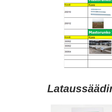
Lataussäädi