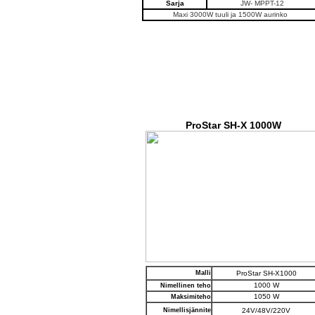
Sarja
JW- MPPT-12
Maxi 3000W tuuli ja 1500W aurinko
ProStar SH-X 1000W
Malli
ProStar SH-X1000
1000 W
Nimellinen teho
1050 W
Maksimiteho
Nimellisjännite
24V/48V/220V