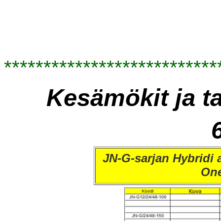
***************************
Kesämökit ja ta
JN-G-sarjan Hybridi a
One