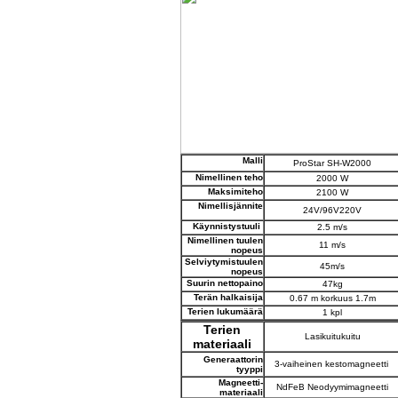
Malli
ProStar SH-W2000
Nimellinen teho
2000 W
Maksimiteho
2100 W
Nimellisjännite
24V/96V220V
Käynnistystuuli
2.5 m/s
Nimellinen tuulen
11 m/s
nopeus
Selviytymistuulen
45m/s
nopeus
Suurin nettopaino
47kg
Terän halkaisija
0.67 m korkuus 1.7m
Terien lukumäärä
1 kpl
Terien
Lasikuitukuitu
materiaali
Generaattorin
3-vaiheinen kestomagneetti
tyyppi
Magneetti-
NdFeB
Neodyymimagneetti
materiaali