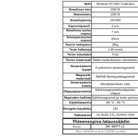
Malli
Windstar HY-1000 Tuulikukka
Nimellinen teho
1000 W
Maksimiteho
1200 W
Nimellisjännite
24V/48V
Käynnistystuuli
2 m/s
Nimellinen tuulen
7 m/s
nopeus
Selviytymistuulen
50m/s
nopeus
Suurin nettopaino
28kg
Terän halkaisija
1,96 metriä
Terien lukumäärä
5 kpl
Terien materiaali
Nailon-lasikuitukuitu vahvistettu
Generaattorin
3-vaiheinen kestomagneetti
tyyppi
Magneetti-
NdFeB
Neodyymimagneetti
materiaali
Generaattorin
Alumiiniseoksen valu
kotelo
Sähkömagneetti/tuulipyörän
Ohjausjärjestelmä
ohjaus
Nopeuden hallinta
Sähkömagneetti ja terän jarrutu
-40 °C - 80 °C
Käyttölämpötila
Designin käyttöikä
15v
Todistukset
CE, RoHS, ETL,
ISO9001:2008
Yhteensopiva lataussäädin
Sarja
JW- MPPT-12
Maxi 3000W tuuli ja 1500W aurinko