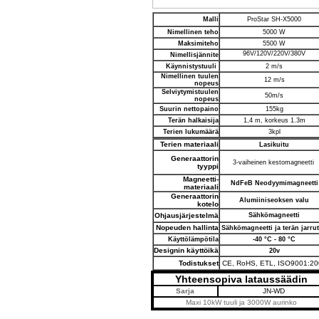
Malli
ProStar
SH-X
5000
Nimellinen teho
5000 W
Maksimiteho
5500 W
96V/120V/220V/380V
Nimellisjännite
Käynnistystuuli
2 m/s
Nimellinen tuulen
12 m/s
nopeus
Selviytymistuulen
50m/s
nopeus
Suurin nettopaino
155kg
Terän halkaisija
1,4 m, korkeus 1.3m
Terien lukumäärä
3kpl
Terien materiaali
Lasikuitu
Generaattorin
3-vaiheinen kestomagneetti
tyyppi
Magneetti-
NdFeB
Neodyymimagneetti
materiaali
Generaattorin
Alumiiniseoksen valu
kotelo
Ohjausjärjestelmä
Sähkömagneetti
Nopeuden hallinta
Sähkömagneetti ja terän jarru
Käyttölämpötila
-40 °C - 80 °C
Designin käyttöikä
20v
Todistukset
CE, RoHS, ETL, ISO9001:20
Yhteensopiva lataussäädin
Sarja
JN-WD
Maxi 10kW tuuli ja 3000W aurinko