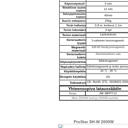
3 m/s
Käynnistystuuli
Nimellinen tuulen
12 m/s
nopeus
Selviytymistuulen
40m/s
nopeus
25kg
Suurin nettopaino
0,6 m, korkeus 1.1m
Terän halkasija
3 kpl
Terien lukumäärä
Lasikuitukuitu
Terien materiaali
Generaattorin
3-vaiheinen kestomagneetti
tyyppi
Magneetti-
NdFeB
Neodyymimagneetti
materiaali
Generaattorin
Alumiiniseoksen valu
kotelo
Sähkömagneetti
Ohjausjärjestelmä
Sähkömagneetti ja terän jarrut
Nopeuden hallinta
-40 °C - 80 °C
Käyttölämpötila
Designin käyttöikä
20v
CE, RoHS, ETL, ISO9001:200
Todistukset
Yhteensopiva lataussäädin
Sarja
JW- MPPT-12
Maxi 3000W tuuli ja 1500W aurinko
ProStar SH-W 2000W