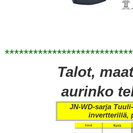
***************************
Talot, maati
aurinko t
JN-WD-sarja Tuuli-
invertterillä